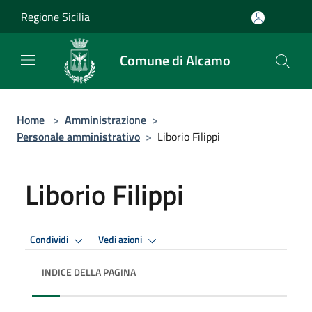
Salta al contenuto principale
Regione Sicilia
Comune di Alcamo
Home
>
Amministrazione
>
Personale amministrativo
>
Liborio Filippi
Liborio Filippi
Condividi
Vedi azioni
INDICE DELLA PAGINA