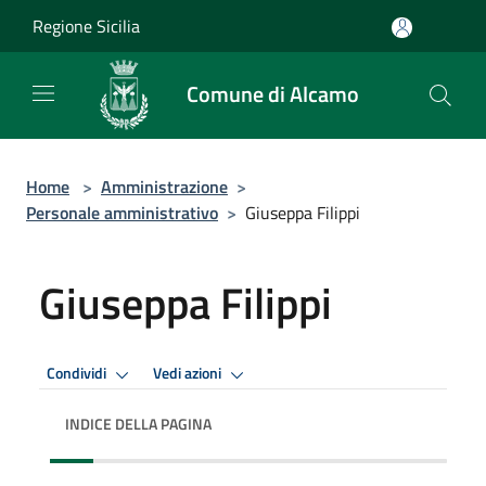
Salta al contenuto principale
Regione Sicilia
Comune di Alcamo
Home
>
Amministrazione
>
Personale amministrativo
>
Giuseppa Filippi
Giuseppa Filippi
Condividi
Vedi azioni
INDICE DELLA PAGINA