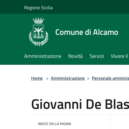
Salta al contenuto principale
Regione Sicilia
Comune di Alcamo
Amministrazione
Novità
Servizi
Vivere 
Home
>
Amministrazione
>
Personale amminis
Giovanni De Blas
INDICE DELLA PAGINA