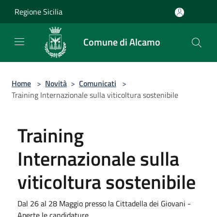
Salta al contenuto principale
Regione Sicilia
Comune di Alcamo
Home
>
Novità
>
Comunicati
>
Training Internazionale sulla viticoltura sostenibile
Training
Internazionale sulla
viticoltura sostenibile
Dal 26 al 28 Maggio presso la Cittadella dei Giovani -
Aperte le candidature