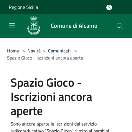
Salta al contenuto principale
Regione Sicilia
Comune di Alcamo
Home
>
Novità
>
Comunicati
>
Spazio Gioco - Iscrizioni ancora aperte
Spazio Gioco -
Iscrizioni ancora
aperte
Sono ancora aperte le iscrizioni del servizio
ludico/educativo “Spazio Gioco” rivolto ai bambini