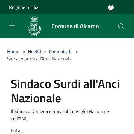
Salta al contenuto principale
Regione Sicilia
Comune di Alcamo
Home
>
Novità
>
Comunicati
>
Sindaco Surdi all'Anci Nazionale
Sindaco Surdi all'Anci
Nazionale
Il Sindaco Domenico Surdi al Consiglio Nazionale
dell’ANCI
Data :