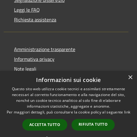
Leggi le FAQ
Richiesta assistenza
Amministrazione trasparente
Informativa privacy
Note legali
×
Dichiarazione di accessibilità
Informazioni sui cookie
Questo sito web utilizza cookie tecnici e assimilati strettamente
necessari al corretto funzionamento e alla navigazione del sito,
nonché un cookie tecnico analitico al solo fine di elaborare
informazioni statistiche, aggregate e anonime.
RSS
Copyright © 2026 • Comune di
Per maggiori dettagli, può consultare la cookie policy al seguente
link
Accessibilità
Alcamo • Powered by
Privacy
Municipium
Accesso
•
RIFIUTA TUTTO
ACCETTA TUTTO
Cookie
redazione