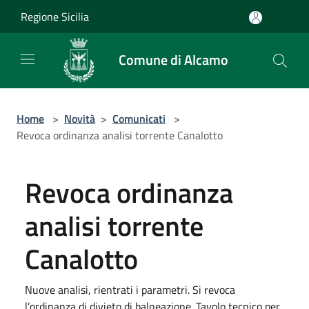
Salta al contenuto principale
Regione Sicilia
Comune di Alcamo
Home
>
Novità
>
Comunicati
>
Revoca ordinanza analisi torrente Canalotto
Revoca ordinanza
analisi torrente
Canalotto
Nuove analisi, rientrati i parametri. Si revoca
l’ordinanza di divieto di balneazione. Tavolo tecnico per