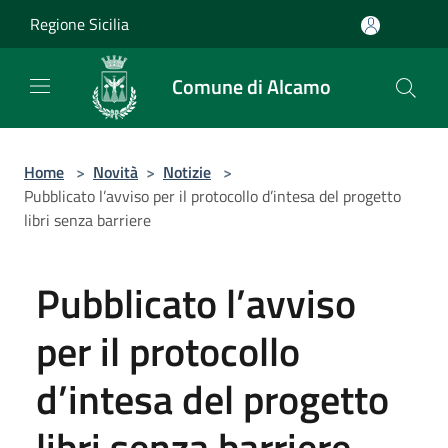
Salta al contenuto principale
Regione Sicilia
Comune di Alcamo
Home
>
Novità
>
Notizie
>
Pubblicato l’avviso per il protocollo d’intesa del progetto
libri senza barriere
Pubblicato l’avviso
per il protocollo
d’intesa del progetto
libri senza barriere