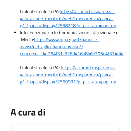
Link al sito della PA:
https://alcamo.trasparenza-
valutazione-merito.it/web/trasparenza/papca-
g/-/papca/display/2558218?p_p_state=pop_up
Info: Funzionario In Comunicazione Istituzionale e
Media:
https://www.inpa.gov.it/bandi-e-
avvisi/dettaglio-bando-avviso/?
concorso_id=f264f31c526d416a8b6e306e4f374d4f
Link al sito della PA:
https://alcamo.trasparenza-
valutazione-merito.it/web/trasparenza/papca-
g/-/papca/display/2559981?p_p_state=pop_up
A cura di