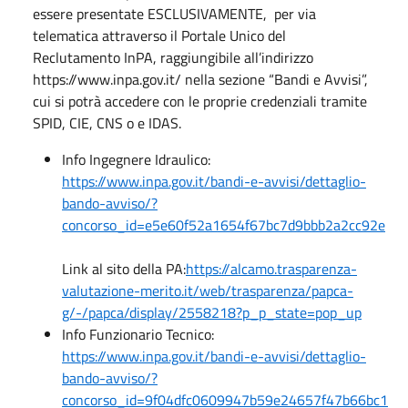
essere presentate ESCLUSIVAMENTE, per via
telematica attraverso il Portale Unico del
Reclutamento InPA, raggiungibile all’indirizzo
https://www.inpa.gov.it/ nella sezione “Bandi e Avvisi”,
cui si potrà accedere con le proprie credenziali tramite
SPID, CIE, CNS o e IDAS.
Info Ingegnere Idraulico:
https://www.inpa.gov.it/bandi-e-avvisi/dettaglio-
bando-avviso/?
concorso_id=e5e60f52a1654f67bc7d9bbb2a2cc92e
Link al sito della PA:
https://alcamo.trasparenza-
valutazione-merito.it/web/trasparenza/papca-
g/-/papca/display/2558218?p_p_state=pop_up
Info Funzionario Tecnico:
https://www.inpa.gov.it/bandi-e-avvisi/dettaglio-
bando-avviso/?
concorso_id=9f04dfc0609947b59e24657f47b66bc1