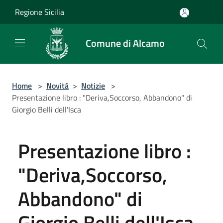
Salta al contenuto principale
Regione Sicilia
Comune di Alcamo
Home
>
Novità
>
Notizie
>
Presentazione libro : "Deriva,Soccorso, Abbandono" di
Giorgio Belli dell'Isca
Presentazione libro :
"Deriva,Soccorso,
Abbandono" di
Giorgio Belli dell'Isca