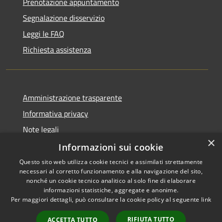
Prenotazione appuntamento
Segnalazione disservizio
Leggi le FAQ
Richiesta assistenza
Amministrazione trasparente
Informativa privacy
Note legali
×
Dichiarazione di accessibilità
Informazioni sui cookie
Questo sito web utilizza cookie tecnici e assimilati strettamente
necessari al corretto funzionamento e alla navigazione del sito,
nonché un cookie tecnico analitico al solo fine di elaborare
informazioni statistiche, aggregate e anonime.
RSS
Copyright © 2026 • Comune di
Per maggiori dettagli, può consultare la cookie policy al seguente
link
Accessibilità
Alcamo • Powered by
Privacy
Municipium
Accesso
•
RIFIUTA TUTTO
ACCETTA TUTTO