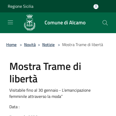
Salta al contenuto principale
Regione Sicilia
Comune di Alcamo
Home
>
Novità
>
Notizie
>
Mostra Trame di libertà
Mostra Trame di
libertà
Visitabile fino al 30 gennaio - L’emancipazione
femminile attraverso la moda”
Data :