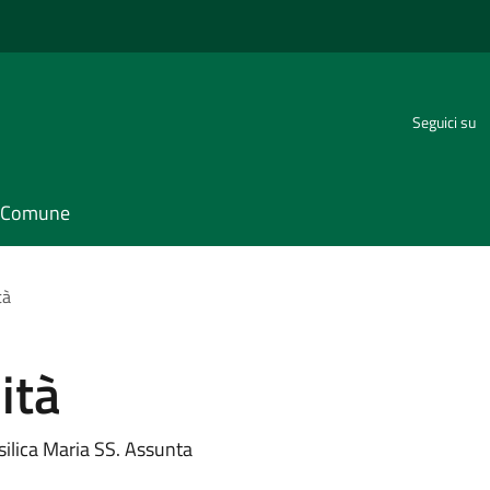
Seguici su
il Comune
tà
ità
silica Maria SS. Assunta