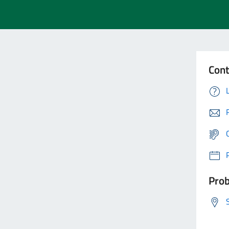
Cont
Prob