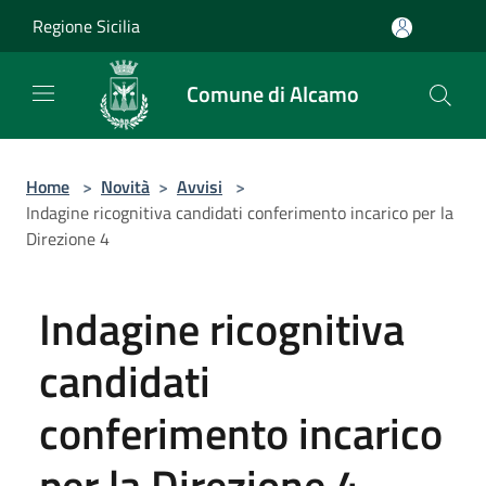
Salta al contenuto principale
Regione Sicilia
Comune di Alcamo
Home
>
Novità
>
Avvisi
>
Indagine ricognitiva candidati conferimento incarico per la
Direzione 4
Indagine ricognitiva
candidati
conferimento incarico
per la Direzione 4