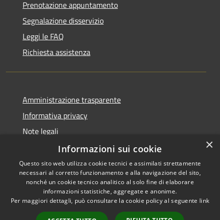
Prenotazione appuntamento
Segnalazione disservizio
Leggi le FAQ
Richiesta assistenza
Amministrazione trasparente
Informativa privacy
Note legali
×
Dichiarazione di accessibilità
Informazioni sui cookie
Questo sito web utilizza cookie tecnici e assimilati strettamente
necessari al corretto funzionamento e alla navigazione del sito,
nonché un cookie tecnico analitico al solo fine di elaborare
informazioni statistiche, aggregate e anonime.
RSS
Copyright © 2026 • Comune di
Per maggiori dettagli, può consultare la cookie policy al seguente
link
Accessibilità
Alcamo • Powered by
Privacy
Municipium
Accesso