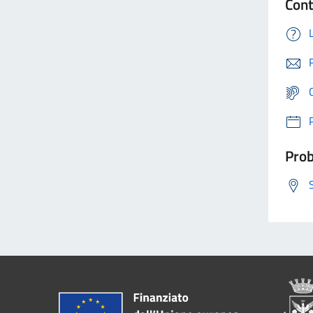
Cont
Prob