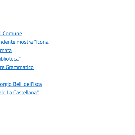
del Comune
rendente mostra “Icona”
nimata
iblioteca"
pare Grammatico
gio Belli dell'Isca
le La Castellana"