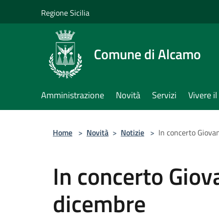
Salta al contenuto principale
Regione Sicilia
Comune di Alcamo
Amministrazione
Novità
Servizi
Vivere 
Home
>
Novità
>
Notizie
>
In concerto Giova
In concerto Giov
dicembre