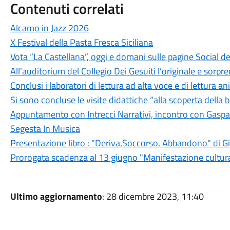
Contenuti correlati
Alcamo in Jazz 2026
X Festival della Pasta Fresca Siciliana
Vota “La Castellana”, oggi e domani sulle pagine Social 
All’auditorium del Collegio Dei Gesuiti l’originale e sorp
Conclusi i laboratori di lettura ad alta voce e di lettura a
Si sono concluse le visite didattiche “alla scoperta della b
Appuntamento con Intrecci Narrativi, incontro con Gas
Segesta In Musica
Presentazione libro : "Deriva,Soccorso, Abbandono" di Gior
Prorogata scadenza al 13 giugno "Manifestazione cultura
Ultimo aggiornamento
: 28 dicembre 2023, 11:40