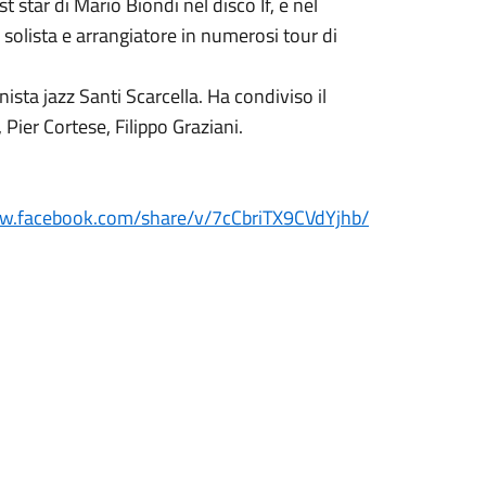
st star di Mario Biondi nel disco If, e nel
olista e arrangiatore in numerosi tour di
sta jazz Santi Scarcella. Ha condiviso il
Pier Cortese, Filippo Graziani.
ww.facebook.com/share/v/7cCbriTX9CVdYjhb/