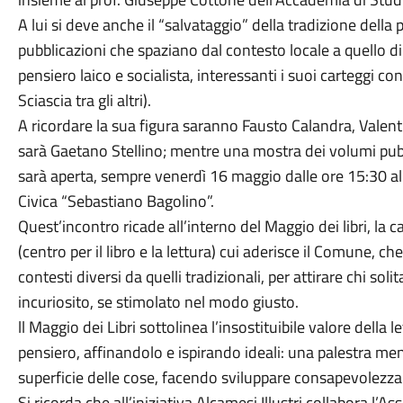
A lui si deve anche il “salvataggio” della tradizione della p
pubblicazioni che spaziano dal contesto locale a quello di 
pensiero laico e socialista, interessanti i suoi carteggi c
Sciascia tra gli altri).
A ricordare la sua figura saranno Fausto Calandra, Valen
sarà Gaetano Stellino; mentre una mostra dei volumi pubbl
sarà aperta, sempre venerdì 16 maggio dalle ore 15:30 alle
Civica “Sebastiano Bagolino”.
Quest’incontro ricade all’interno del Maggio dei libri, la
(centro per il libro e la lettura) cui aderisce il Comune, che 
contesti diversi da quelli tradizionali, per attirare chi 
incuriosito, se stimolato nel modo giusto.
ll Maggio dei Libri sottolinea l’insostituibile valore della
pensiero, affinandolo e ispirando ideali: una palestra ment
superficie delle cose, facendo sviluppare consapevolezza 
Si ricorda che all’iniziativa Alcamesi Illustri collabora l’