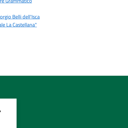
pare Grammatico
gio Belli dell'Isca
le La Castellana"
?