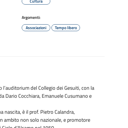
Cultura
Argomenti:
Associazioni
Tempo libero
l’auditorium del Collegio dei Gesuiti, con la
ta da Dario Cocchiara, Emanuele Cusumano e
a nascita, è il prof. Pietro Calandra,
o in ambito non solo nazionale, e promotore
i Cielo d’Alcamo nel 1950.