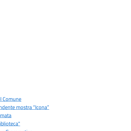
del Comune
rendente mostra “Icona”
nimata
iblioteca"