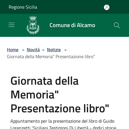
Salta al contenuto principale
Regione Sicilia
Comune di Alcamo
Home
>
Novità
>
Notizie
>
Giornata della Memoria" Presentazione libro"
Giornata della
Memoria"
Presentazione libro"
Appuntamento per la presentazione del libro di Guido
Lorenzetti ‘Siciliani Testimoni Di Libertà - dodici storie