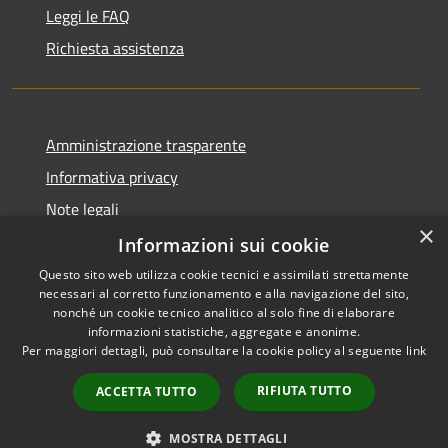
Leggi le FAQ
Richiesta assistenza
Amministrazione trasparente
Informativa privacy
Note legali
×
Dichiarazione di accessibilità
Informazioni sui cookie
Questo sito web utilizza cookie tecnici e assimilati strettamente
necessari al corretto funzionamento e alla navigazione del sito,
nonché un cookie tecnico analitico al solo fine di elaborare
informazioni statistiche, aggregate e anonime.
RSS
Copyright © 2026 • Comune di
Per maggiori dettagli, può consultare la cookie policy al seguente
link
Accessibilità
Alcamo • Powered by
Privacy
Municipium
Accesso
•
RIFIUTA TUTTO
ACCETTA TUTTO
Cookie
redazione
Mappa del sito
MOSTRA DETTAGLI