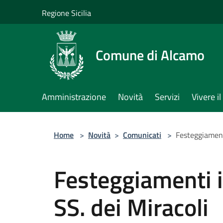
Salta al contenuto principale
Regione Sicilia
Comune di Alcamo
Amministrazione
Novità
Servizi
Vivere 
Home
>
Novità
>
Comunicati
>
Festeggiamenti
Festeggiamenti i
SS. dei Miracoli