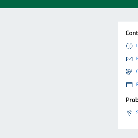
Cont
Prob