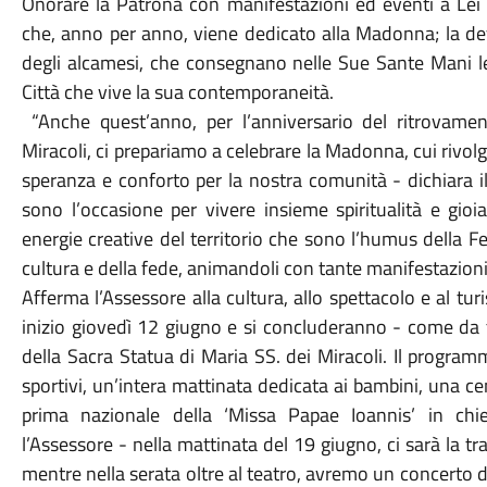
Onorare la Patrona con manifestazioni ed eventi a Lei 
che, anno per anno, viene dedicato alla Madonna; la de
degli alcamesi,
che consegnano nelle Sue Sante Mani l
Città che vive la sua contemporaneità.
“Anche quest’anno, per l’anniversario del ritrovame
Miracoli, ci prepariamo a celebrare la Madonna, cui rivol
speranza e conforto per la nostra comunità - dichiara i
sono l’occasione per vivere insieme spiritualità e gio
energie creative del territorio che sono l’humus della Fes
cultura e della fede, animandoli con tante manifestazioni, 
Afferma l’Assessore alla cultura, allo spettacolo e al t
inizio giovedì 12 giugno e si concluderanno - come da 
della Sacra Statua di Maria SS. dei Miracoli. Il program
sportivi, un’intera mattinata dedicata ai bambini, una ce
prima nazionale della ‘Missa Papae Ioannis’ in ch
l’Assessore - nella mattinata del 19 giugno, ci sarà la tr
mentre nella serata oltre al teatro, avremo un concerto d