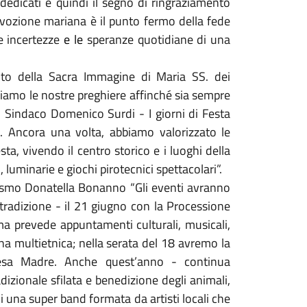
dedicati è quindi il segno di ringraziamento
vozione mariana è il punto fermo della fede
e incertezze
e le
speranze quotidiane di una
nto della Sacra Immagine di Maria SS. dei
giamo le nostre preghiere affinché sia sempre
l Sindaco Domenico Surdi - I giorni di Festa
ia. Ancora una volta, abbiamo valorizzato le
ta, vivendo il centro storico e i luoghi della
luminarie e giochi pirotecnici spettacolari”.
urismo Donatella Bonanno “Gli eventi avranno
tradizione - il 21 giugno con la Processione
ma prevede appuntamenti culturali, musicali,
na multietnica; nella serata del 18 avremo la
iesa Madre. Anche quest’anno - continua
adizionale sfilata e benedizione degli animali,
i una super band formata da artisti locali che