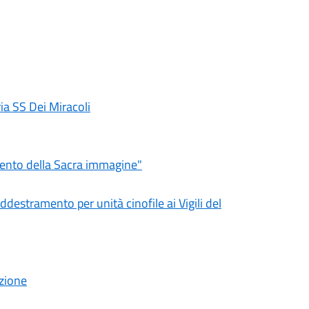
ia SS Dei Miracoli
mento della Sacra immagine"
estramento per unità cinofile ai Vigili del
azione