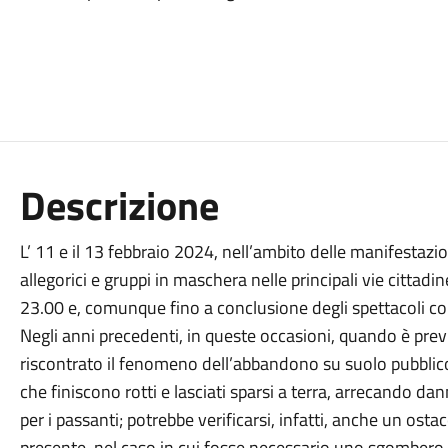
Descrizione
L’ 11 e il 13 febbraio 2024, nell’ambito delle manifestazion
allegorici e gruppi in maschera nelle principali vie cittadin
23.00 e, comunque fino a conclusione degli spettacoli co
Negli anni precedenti, in queste occasioni, quando è previ
riscontrato il fenomeno dell’abbandono su suolo pubblico 
che finiscono rotti e lasciati sparsi a terra, arrecando d
per i passanti; potrebbe verificarsi, infatti, anche un osta
presente, nel caso in cui fosse necessario uno sgombero 