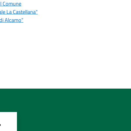
del Comune
le La Castellana"
à di Alcamo”
?