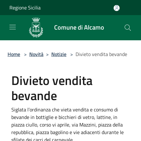
Salta al contenuto principale
Regione Sicilia
Comune di Alcamo
Home
>
Novità
>
Notizie
>
Divieto vendita bevande
Divieto vendita
bevande
Siglata l’ordinanza che vieta vendita e consumo di
bevande in bottiglie e bicchieri di vetro, lattine, in
piazza ciullo, corso vi aprile, via Mazzini, piazza della
repubblica, piazza bagolino e vie adiacenti durante le
sfilate dei carri del carnevale