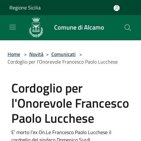
Salta al contenuto principale
Regione Sicilia
Comune di Alcamo
Home
>
Novità
>
Comunicati
>
Cordoglio per l'Onorevole Francesco Paolo Lucchese
Cordoglio per
l'Onorevole Francesco
Paolo Lucchese
E’ morto l’ex On.Le Francesco Paolo Lucchese il
cordoglio del sindaco Domenico Surdi