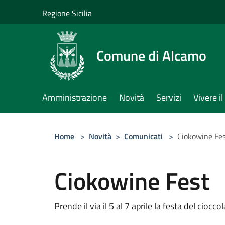
Salta al contenuto principale
Regione Sicilia
Comune di Alcamo
Amministrazione
Novità
Servizi
Vivere 
Home
>
Novità
>
Comunicati
>
Ciokowine Fe
Ciokowine Fest
Prende il via il 5 al 7 aprile la festa del ciocco