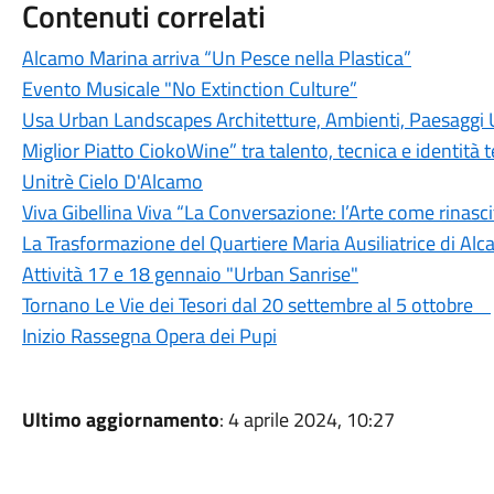
Contenuti correlati
Alcamo Marina arriva “Un Pesce nella Plastica”
Evento Musicale "No Extinction Culture”
Usa Urban Landscapes Architetture, Ambienti, Paesaggi U
Miglior Piatto CiokoWine” tra talento, tecnica e identità te
Unitrè Cielo D'Alcamo
Viva Gibellina Viva “La Conversazione: l’Arte come rinasci
La Trasformazione del Quartiere Maria Ausiliatrice di Al
Attività 17 e 18 gennaio "Urban Sanrise"
Tornano Le Vie dei Tesori dal 20 settembre al 5 ottobre
Inizio Rassegna Opera dei Pupi
Ultimo aggiornamento
: 4 aprile 2024, 10:27