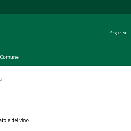
Seguici su
il Comune
st
lato e del vino