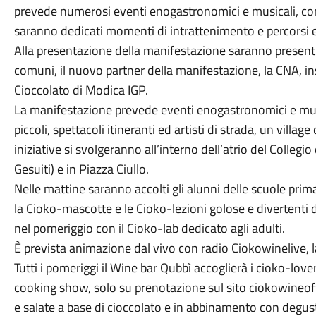
prevede numerosi eventi enogastronomici e musicali, con u
saranno dedicati momenti di intrattenimento e percorsi e
Alla presentazione della manifestazione saranno presenti, 
comuni, il nuovo partner della manifestazione, la CNA, in
Cioccolato di Modica IGP.
La manifestazione prevede eventi enogastronomici e musi
piccoli, spettacoli itineranti ed artisti di strada, un village 
iniziative si svolgeranno all’interno dell’atrio del Collegi
Gesuiti) e in Piazza Ciullo.
Nelle mattine saranno accolti gli alunni delle scuole prim
la Cioko-mascotte e le Cioko-lezioni golose e divertenti d
nel pomeriggio con il Cioko-lab dedicato agli adulti.
È prevista animazione dal vivo con radio Ciokowinelive, l
Tutti i pomeriggi il Wine bar Qubbì accoglierà i cioko-lov
cooking show, solo su prenotazione sul sito ciokowineoffi
e salate a base di cioccolato e in abbinamento con degusta