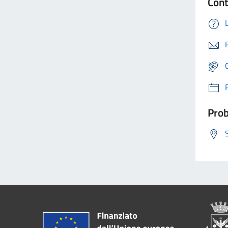
Cont
Prob