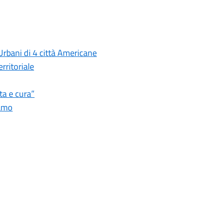
rbani di 4 città Americane
rritoriale
ta e cura”
camo