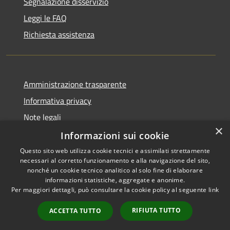
Segnalazione disservizio
Leggi le FAQ
Richiesta assistenza
Amministrazione trasparente
Informativa privacy
Note legali
×
Dichiarazione di accessibilità
Informazioni sui cookie
Questo sito web utilizza cookie tecnici e assimilati strettamente
necessari al corretto funzionamento e alla navigazione del sito,
nonché un cookie tecnico analitico al solo fine di elaborare
informazioni statistiche, aggregate e anonime.
RSS
Copyright © 2026 • Comune di
Per maggiori dettagli, può consultare la cookie policy al seguente
link
Accessibilità
Alcamo • Powered by
Privacy
Municipium
Accesso
•
RIFIUTA TUTTO
ACCETTA TUTTO
Cookie
redazione