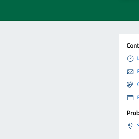
Cont
Prob