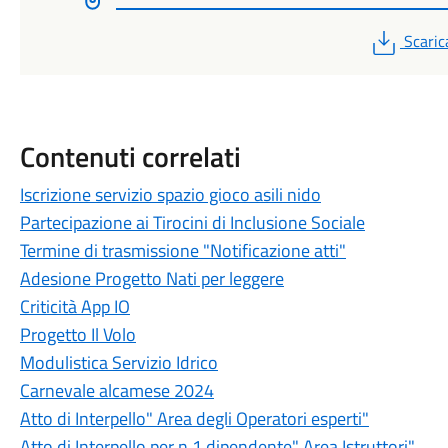
PDF
Scaric
Contenuti correlati
Iscrizione servizio spazio gioco asili nido
Partecipazione ai Tirocini di Inclusione Sociale
Termine di trasmissione "Notificazione atti"
Adesione Progetto Nati per leggere
Criticità App IO
Progetto Il Volo
Modulistica Servizio Idrico
Carnevale alcamese 2024
Atto di Interpello" Area degli Operatori esperti"
Atto di Interpello per n.1 dipendente" Area Istruttori"