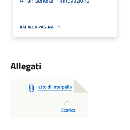
Affari Generali - Innovazione
VAI ALLA PAGINA
Allegati
atto di interpello
PDF
Scarica