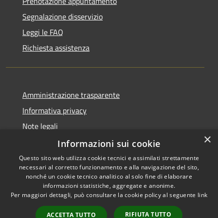
Prenotazione appuntamento
Segnalazione disservizio
Leggi le FAQ
Richiesta assistenza
Amministrazione trasparente
Informativa privacy
Note legali
×
Dichiarazione di accessibilità
Informazioni sui cookie
Questo sito web utilizza cookie tecnici e assimilati strettamente
necessari al corretto funzionamento e alla navigazione del sito,
nonché un cookie tecnico analitico al solo fine di elaborare
informazioni statistiche, aggregate e anonime.
RSS
Copyright © 2026 • Comune di
Per maggiori dettagli, può consultare la cookie policy al seguente
link
Accessibilità
Alcamo • Powered by
Privacy
Municipium
Accesso
•
RIFIUTA TUTTO
ACCETTA TUTTO