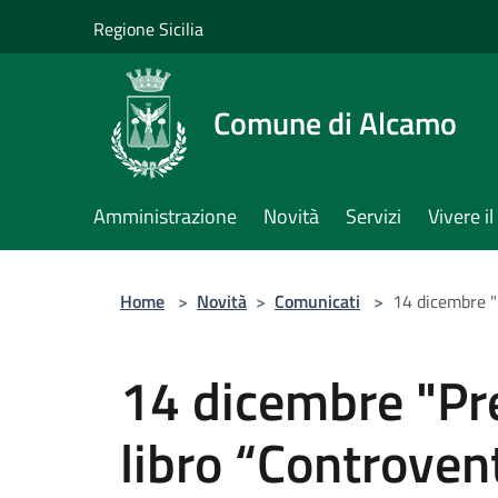
Salta al contenuto principale
Regione Sicilia
Comune di Alcamo
Amministrazione
Novità
Servizi
Vivere 
Home
>
Novità
>
Comunicati
>
14 dicembre "
14 dicembre "Pr
libro “Controvent