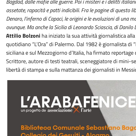
Bagdad, dalle mafie alle guerre. Poi i misteri e i delitti italian
assetate, rapacità e patti indicibili. Fra le pagine di questo li
Denaro, l’inferno di Capaci, le origini e le evoluzioni di una 
ovunque. Ma anche la Sicilia di Leonardo Sciascia, di Danilo Do
Attilio Bolzoni
ha iniziato la sua attività giornalistica al
quotidiano “L’Ora” di Palermo. Dal 1982 è giornalista di “
siciliana e sul Mezzogiorno d’Italia, ha firmato reportage
Scrittore, autore di testi teatrali, sceneggiatore di mini-s
libertà di stampa e sulla mattanza dei giornalisti in Messi