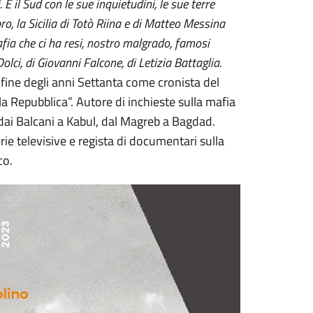
i. E il Sud con le sue inquietudini, le sue terre
bro, la Sicilia di Totò Riina e di Matteo Messina
mafia che ci ha resi, nostro malgrado, famosi
lci, di Giovanni Falcone, di Letizia Battaglia.
la fine degli anni Settanta come cronista del
la Repubblica”. Autore di inchieste sulla mafia
 dai Balcani a Kabul, dal Magreb a Bagdad.
erie televisive e regista di documentari sulla
co.