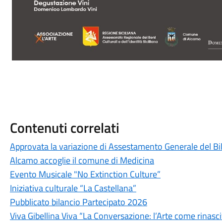
Contenuti correlati
Approvata la variazione di Assestamento Generale del Bi
Alcamo accoglie il comune di Medicina
Evento Musicale "No Extinction Culture”
Iniziativa culturale “La Castellana”
Pubblicato bilancio Partecipato 2026
Viva Gibellina Viva “La Conversazione: l’Arte come rinasci