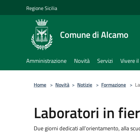
Salta al contenuto principale
Regione Sicilia
Comune di Alcamo
Amministrazione
Novità
Servizi
Vivere 
Home
>
Novità
>
Notizie
>
Formazione
>
La
Laboratori in fie
Due giorni dedicati all’orientamento, alla scu