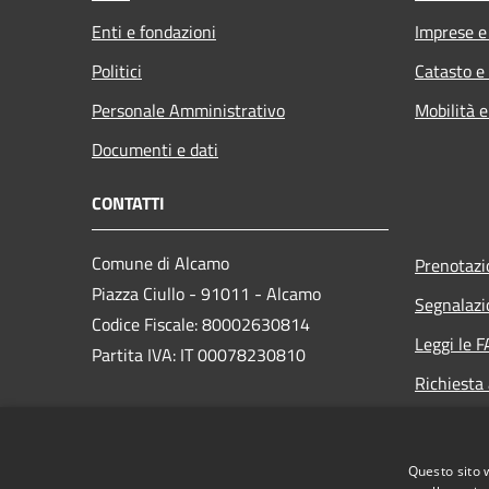
Enti e fondazioni
Imprese 
Politici
Catasto e
Personale Amministrativo
Mobilità e
Documenti e dati
CONTATTI
Comune di Alcamo
Prenotaz
Piazza Ciullo - 91011 - Alcamo
Segnalazi
Codice Fiscale: 80002630814
Leggi le 
Partita IVA: IT 00078230810
Richiesta
PEC:
comunedialcamo.protocollo@pec.it
Questo sito 