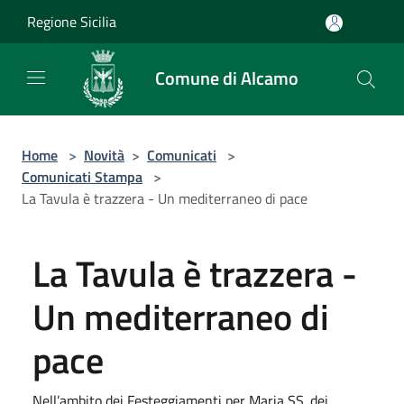
Salta al contenuto principale
Regione Sicilia
Comune di Alcamo
Home
>
Novità
>
Comunicati
>
Comunicati Stampa
>
La Tavula è trazzera - Un mediterraneo di pace
La Tavula è trazzera -
Un mediterraneo di
pace
Nell’ambito dei Festeggiamenti per Maria SS. dei