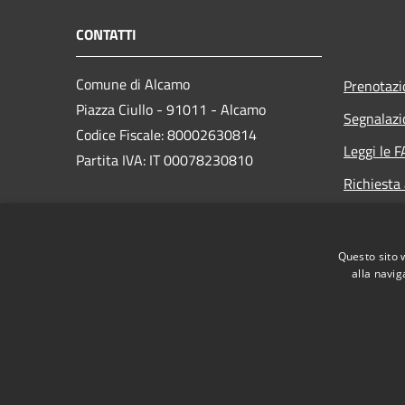
CONTATTI
Comune di Alcamo
Prenotaz
Piazza Ciullo - 91011 - Alcamo
Segnalazi
Codice Fiscale: 80002630814
Leggi le 
Partita IVA: IT 00078230810
Richiesta
PEC:
comunedialcamo.protocollo@pec.it
Questo sito 
Centralino Unico: +39 0924 590111
alla navig
RSS
Accessibilità
Privacy
Cookie
Mappa de