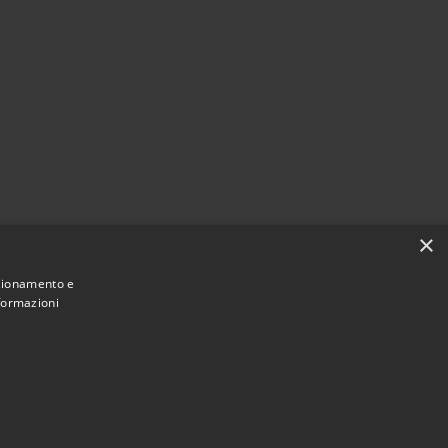
×
nzionamento e
nformazioni
Municipium
Accesso redazione
di Alcamo • Powered by
•