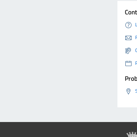
Cont
Prob