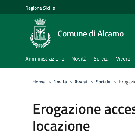
Salta al contenuto principale
Regione Sicilia
Comune di Alcamo
Amministrazione
Novità
Servizi
Vivere 
Home
>
Novità
>
Avvisi
>
Sociale
>
Erogazi
Erogazione acces
locazione