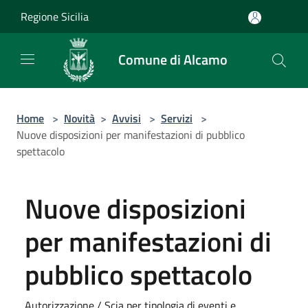
Salta al contenuto principale
Regione Sicilia
Comune di Alcamo
Home
>
Novità
>
Avvisi
>
Servizi
>
Nuove disposizioni per manifestazioni di pubblico
spettacolo
Nuove disposizioni
per manifestazioni di
pubblico spettacolo
Autorizzazione / Scia per tipologia di eventi e