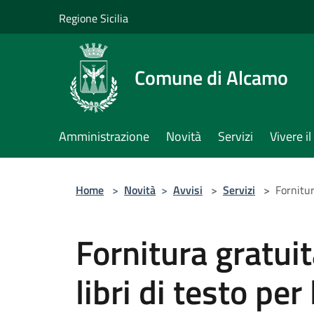
Salta al contenuto principale
Regione Sicilia
Comune di Alcamo
Amministrazione
Novità
Servizi
Vivere 
Home
>
Novità
>
Avvisi
>
Servizi
>
Fornitur
Fornitura gratui
libri di testo per