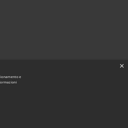
×
nzionamento e
nformazioni
Municipium
Accesso redazione
di Alcamo • Powered by
•