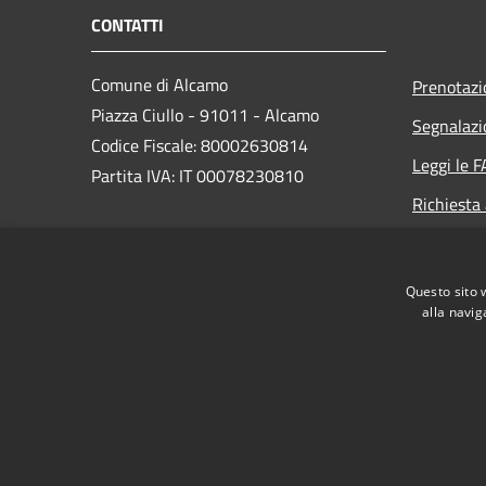
CONTATTI
Comune di Alcamo
Prenotaz
Piazza Ciullo - 91011 - Alcamo
Segnalazi
Codice Fiscale: 80002630814
Leggi le 
Partita IVA: IT 00078230810
Richiesta
PEC:
comunedialcamo.protocollo@pec.it
Questo sito 
Centralino Unico: +39 0924 590111
alla navig
RSS
Accessibilità
Privacy
Cookie
Mappa de