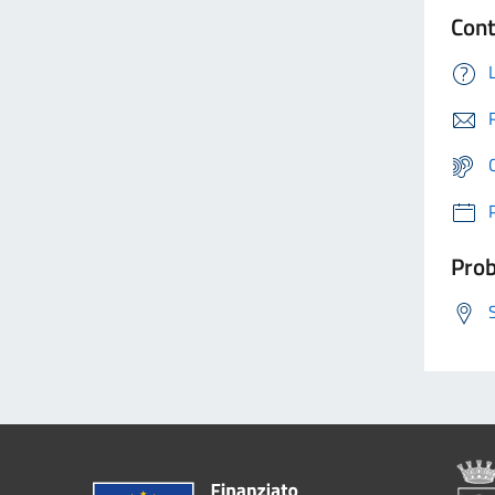
Cont
Prob