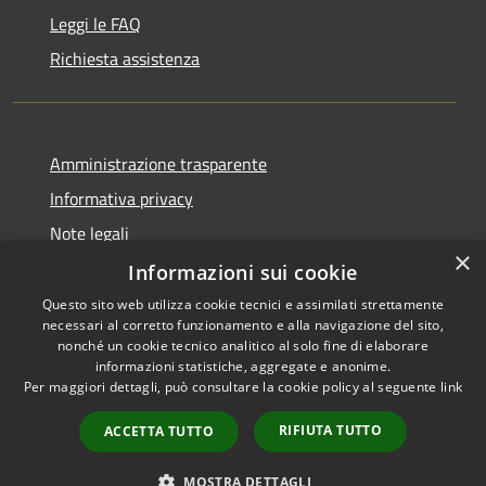
Leggi le FAQ
Richiesta assistenza
Amministrazione trasparente
Informativa privacy
Note legali
×
Dichiarazione di accessibilità
Informazioni sui cookie
Questo sito web utilizza cookie tecnici e assimilati strettamente
necessari al corretto funzionamento e alla navigazione del sito,
nonché un cookie tecnico analitico al solo fine di elaborare
informazioni statistiche, aggregate e anonime.
RSS
Copyright © 2026 • Comune di
Per maggiori dettagli, può consultare la cookie policy al seguente
link
Accessibilità
Alcamo • Powered by
Privacy
Municipium
Accesso
•
RIFIUTA TUTTO
ACCETTA TUTTO
Cookie
redazione
Mappa del sito
MOSTRA DETTAGLI