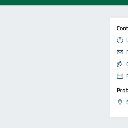
Cont
Prob