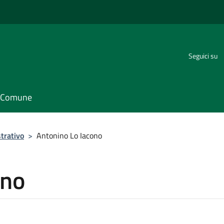
Seguici su
il Comune
trativo
>
Antonino Lo Iacono
ono