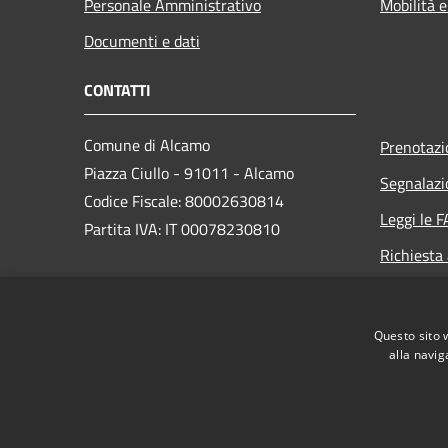
Personale Amministrativo
Mobilità e
Documenti e dati
CONTATTI
Comune di Alcamo
Prenotaz
Piazza Ciullo - 91011 - Alcamo
Segnalazi
Codice Fiscale: 80002630814
Leggi le 
Partita IVA: IT 00078230810
Richiesta
PEC:
comunedialcamo.protocollo@pec.it
Questo sito 
Centralino Unico: +39 0924 590111
alla navig