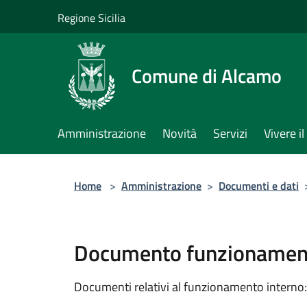
Salta al contenuto principale
Regione Sicilia
Comune di Alcamo
Amministrazione
Novità
Servizi
Vivere 
Home
>
Amministrazione
>
Documenti e dati
Documento funzionament
Documenti relativi al funzionamento interno: 