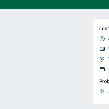
Cont
Prob