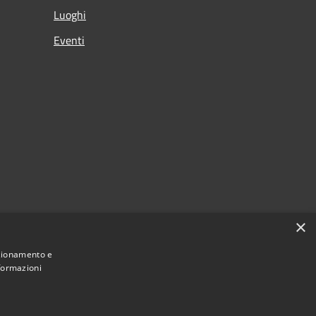
Luoghi
Eventi
×
nzionamento e
nformazioni