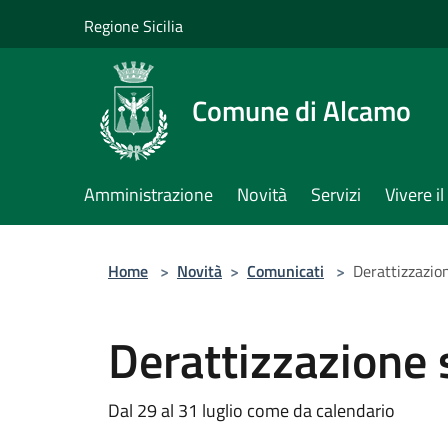
Salta al contenuto principale
Regione Sicilia
Comune di Alcamo
Amministrazione
Novità
Servizi
Vivere 
Home
>
Novità
>
Comunicati
>
Derattizzazion
Derattizzazione s
Dal 29 al 31 luglio come da calendario