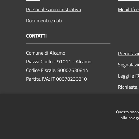
Personale Amministrativo
Mobilità e
Documenti e dati
CONTATTI
Comune di Alcamo
Prenotaz
Piazza Ciullo - 91011 - Alcamo
Segnalazi
Codice Fiscale: 80002630814
Leggi le 
Partita IVA: IT 00078230810
Richiesta
PEC:
comunedialcamo.protocollo@pec.it
Questo sito 
Centralino Unico: +39 0924 590111
alla navig