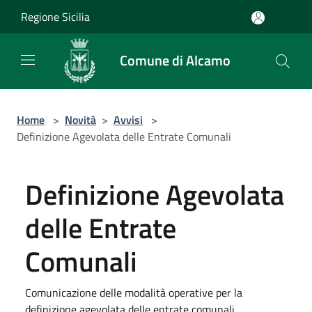
Salta al contenuto principale
Regione Sicilia
Comune di Alcamo
Home
>
Novità
>
Avvisi
>
Definizione Agevolata delle Entrate Comunali
Definizione Agevolata
delle Entrate
Comunali
Comunicazione delle modalità operative per la
definizione agevolata delle entrate comunali