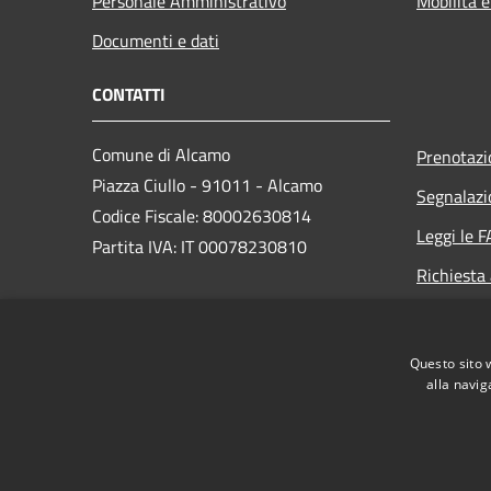
Personale Amministrativo
Mobilità e
Documenti e dati
CONTATTI
Comune di Alcamo
Prenotaz
Piazza Ciullo - 91011 - Alcamo
Segnalazi
Codice Fiscale: 80002630814
Leggi le 
Partita IVA: IT 00078230810
Richiesta
PEC:
comunedialcamo.protocollo@pec.it
Questo sito 
Centralino Unico: +39 0924 590111
alla navig