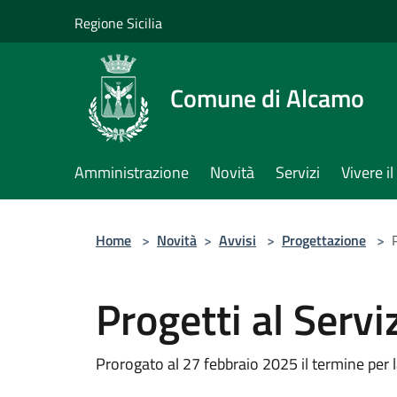
Salta al contenuto principale
Regione Sicilia
Comune di Alcamo
Amministrazione
Novità
Servizi
Vivere 
Home
>
Novità
>
Avvisi
>
Progettazione
>
Progetti al Serviz
Prorogato al 27 febbraio 2025 il termine per l