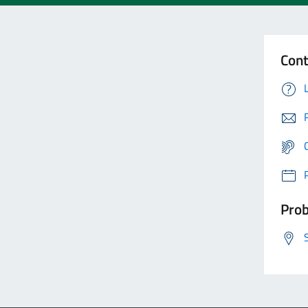
Cont
Prob