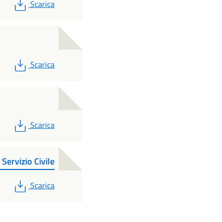
PDF
Scarica
PDF
Scarica
PDF
Scarica
rvizio Civile
PDF
Scarica