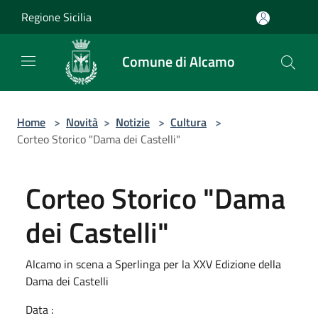
Salta al contenuto principale
Regione Sicilia
Comune di Alcamo
Home
>
Novità
>
Notizie
>
Cultura
>
Corteo Storico "Dama dei Castelli"
Corteo Storico "Dama
dei Castelli"
Alcamo in scena a Sperlinga per la XXV Edizione della
Dama dei Castelli
Data :