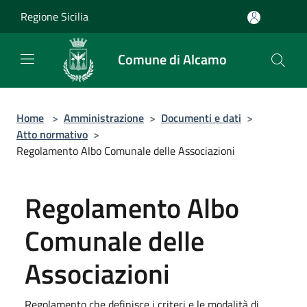
Salta al contenuto principale
Regione Sicilia
Comune di Alcamo
Home
>
Amministrazione
>
Documenti e dati
>
Atto normativo
>
Regolamento Albo Comunale delle Associazioni
Regolamento Albo
Comunale delle
Associazioni
Regolamento che definisce i criteri e le modalità di