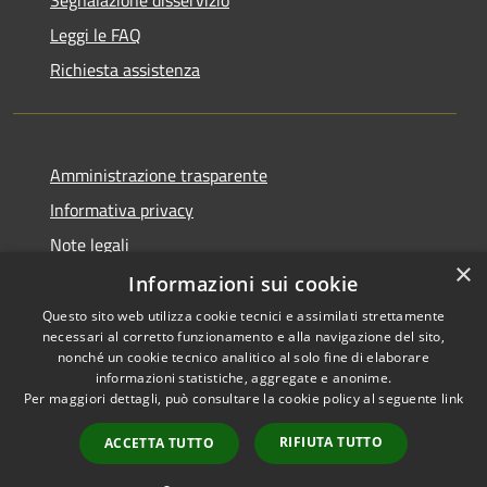
Leggi le FAQ
Richiesta assistenza
Amministrazione trasparente
Informativa privacy
Note legali
×
Dichiarazione di accessibilità
Informazioni sui cookie
Questo sito web utilizza cookie tecnici e assimilati strettamente
necessari al corretto funzionamento e alla navigazione del sito,
nonché un cookie tecnico analitico al solo fine di elaborare
informazioni statistiche, aggregate e anonime.
RSS
Copyright © 2026 • Comune di
Per maggiori dettagli, può consultare la cookie policy al seguente
link
Accessibilità
Alcamo • Powered by
Privacy
Municipium
Accesso
•
RIFIUTA TUTTO
ACCETTA TUTTO
Cookie
redazione