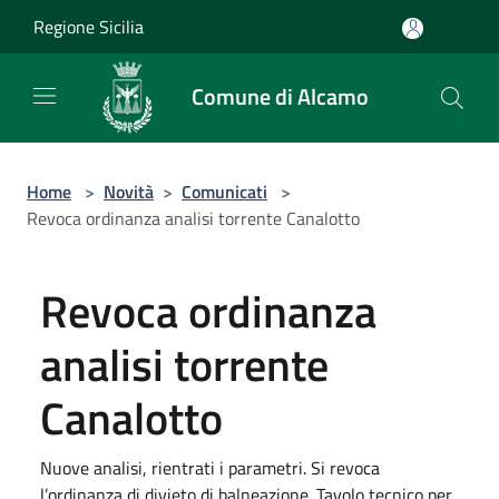
Salta al contenuto principale
Regione Sicilia
Comune di Alcamo
Home
>
Novità
>
Comunicati
>
Revoca ordinanza analisi torrente Canalotto
Revoca ordinanza
analisi torrente
Canalotto
Nuove analisi, rientrati i parametri. Si revoca
l’ordinanza di divieto di balneazione. Tavolo tecnico per